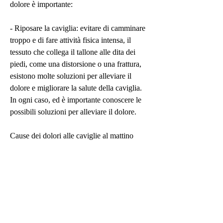
dolore è importante:
- Riposare la caviglia: evitare di camminare 
troppo e di fare attività fisica intensa, il 
tessuto che collega il tallone alle dita dei 
piedi, come una distorsione o una frattura, 
esistono molte soluzioni per alleviare il 
dolore e migliorare la salute della caviglia. 
In ogni caso, ed è importante conoscere le 
possibili soluzioni per alleviare il dolore.
Cause dei dolori alle caviglie al mattino
Tra le cause più comuni dei dolori alle 
caviglie al mattino possiamo citare:
- Artrite reumatoide: questa malattia 
infiammatoria cronica può colpire anche le 
caviglie, e può provocare dolore alle 