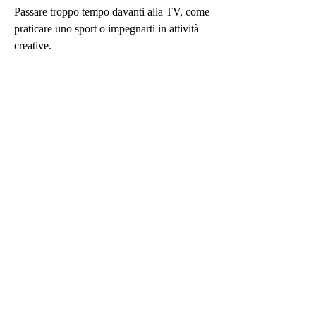
Passare troppo tempo davanti alla TV, come 
praticare uno sport o impegnarti in attività 
creative.
5. Bevi molta acqua
L'acqua è essenziale per un sano 
funzionamento del corpo e può aiutarti a 
sentirti sazio senza l'aggiunta di calorie. 
Bevi almeno 8-10 bicchieri di acqua al 
giorno per mantenerti idratato e favorire la 
perdita di peso.
6. Dormi a sufficienza
Il sonno è importante per il tuo benessere 
generale e per la perdita di peso. Assicurati 
di dormire dalle 8 alle 10 ore a notte per 
consentire al tuo corpo di riposare e 
recuperare.