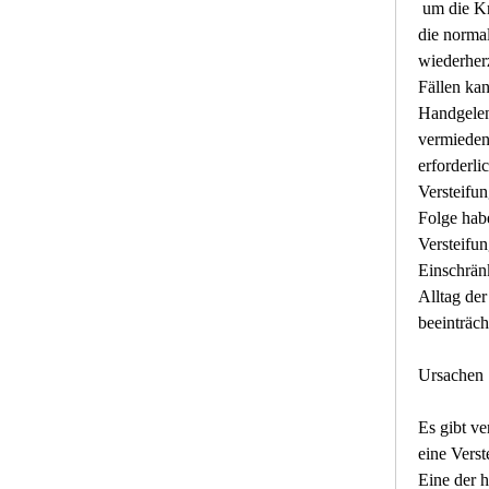
 um die Knochen zu fixieren und 
die normal
wiederherz
Fällen kan
Handgelen
vermieden
erforderlic
Versteifun
Folge hab
Versteifun
Einschrän
Alltag der
beeinträch
Ursachen
Es gibt ve
eine Verst
Eine der h