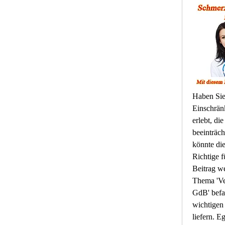
Haben Sie
Einschrän
erlebt, die
beeinträch
könnte die
Richtige f
Beitrag w
Thema 'Ve
GdB' befas
wichtigen
liefern. Eg