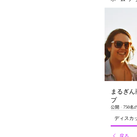
まるぎん
プ
公開
·
750
ディスカ
戻る