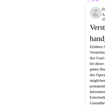
П
А
2
Verst
hand
Erfahren S
Versteifu
den Grad 
bei dieser
geben Ihn
den Operat
möglichen 
postoperat
Informiere
Entscheidu
Gesundhei