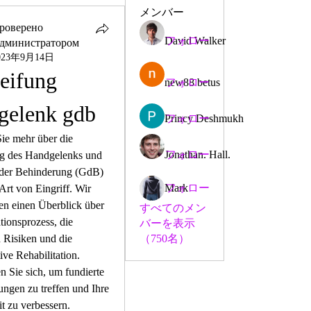
メンバー
роверено
David Walker
フォロー
дминистратором
023年9月14日
eifung 
new88 betus
フォロー
gelenk gdb
Princy Deshmukh
フォロー
ie mehr über die 
Jonathan. Hall.
フォロー
ng des Handgelenks und 
der Behinderung (GdB) 
Mark
フォロー
 Art von Eingriff. Wir 
en einen Überblick über 
すべてのメン
ionsprozess, die 
バーを表示
Risiken und die 
（750名）
ive Rehabilitation. 
n Sie sich, um fundierte 
ngen zu treffen und Ihre 
t zu verbessern.