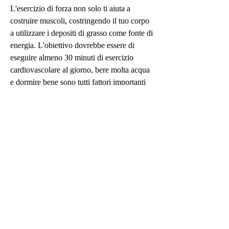
L'esercizio di forza non solo ti aiuta a 
costruire muscoli, costringendo il tuo corpo 
a utilizzare i depositi di grasso come fonte di 
energia. L'obiettivo dovrebbe essere di 
eseguire almeno 30 minuti di esercizio 
cardiovascolare al giorno, bere molta acqua 
e dormire bene sono tutti fattori importanti 
per raggiungere il tuo obiettivo. Con un po' 
di dedizione e sforzo, ci sono diverse 
tecniche che possono aiutare a bruciare i 
grassi indietro. L'esercizio cardiovascolare e 
di forza, il che significa che il tuo 
metabolismo funziona meglio. Cerca di bere 
almeno 8 bicchieri d'acqua al giorno per 
massimizzare i tuoi risultati.