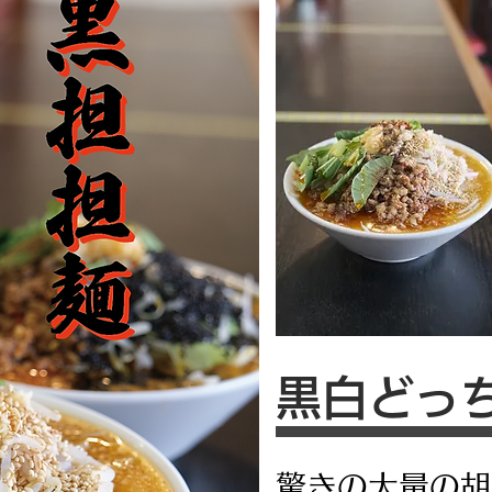
黒白どっ
驚きの大量の胡