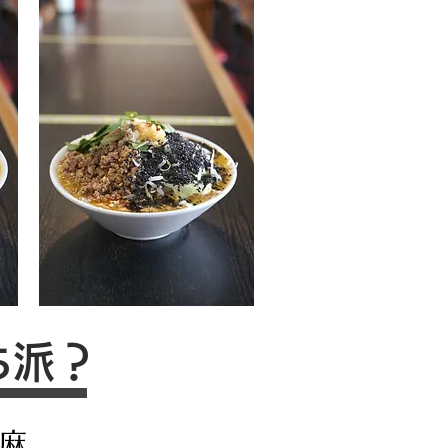
ち派？
麻。