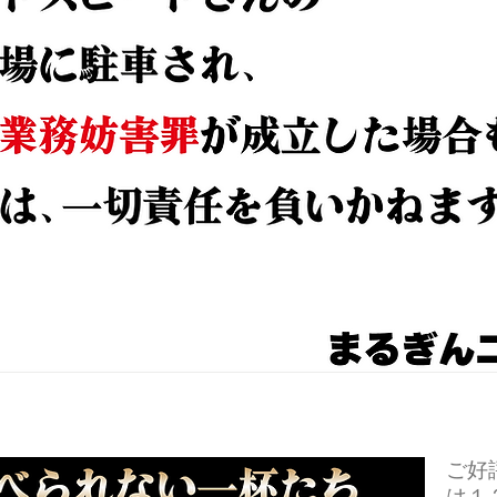
ご好
は１