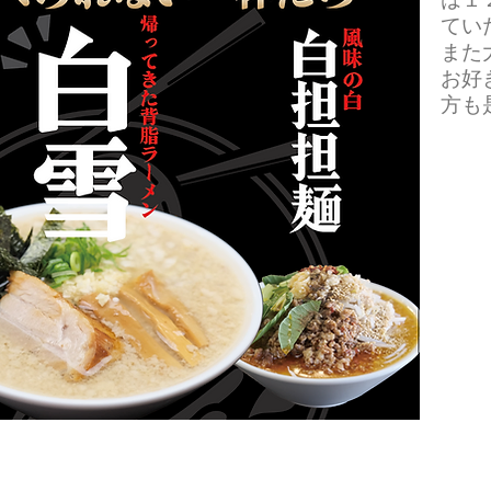
てい
また
​お
方も