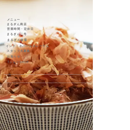
メニュー
まるぎん商店
営業時間・定休日
まるぎん二号
まるぎん道場
インド・ネパールカレーラム
スタッフ大募集
お知らせ
TシャツSHOP