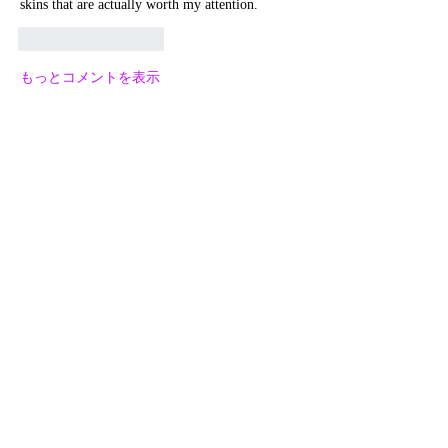
skins that are actually worth my attention.
いいね！
返信
もっとコメントを表示
グループについて
グループへようこそ！他のメンバーと
交流したり、最新情報を入手したり、
動画をシェアすることができます。
メンバー
David Walker
フォロー
new88 betus
フォロー
Princy Deshmukh
フォロー