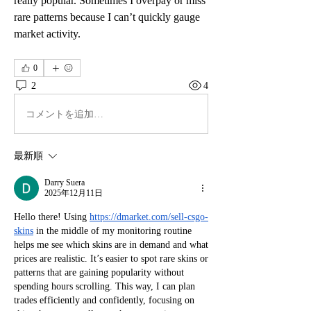
really popular. Sometimes I overpay or miss 
rare patterns because I can’t quickly gauge 
market activity.
0
2
4
コメントを追加…
最新順
Darry Suera
2025年12月11日
Hello there! Using 
https://dmarket.com/sell-csgo-
skins
 in the middle of my monitoring routine 
helps me see which skins are in demand and what 
prices are realistic. It’s easier to spot rare skins or 
patterns that are gaining popularity without 
spending hours scrolling. This way, I can plan 
trades efficiently and confidently, focusing on 