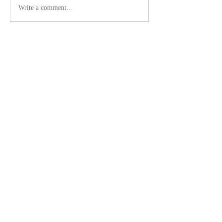
Write a comment...
グループについて
グループへようこそ！他のメンバーと
交流したり、最新情報を入手したり、
動画をシェアすることができます。
メンバー
David Walker
フォロー
new88 betus
フォロー
Princy Deshmukh
フォロー
Jonathan. Hall.
フォロー