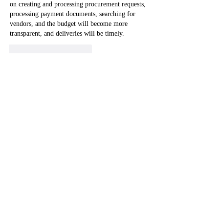
on creating and processing procurement requests, 
processing payment documents, searching for 
vendors, and the budget will become more 
transparent, and deliveries will be timely.
Me gusta
Reaccionar
グループについて
グループへようこそ！他のメンバーと
交流したり、最新情報を入手したり、
動画をシェアすることができます。
メンバー
David Walker
フォロー
new88 betus
フォロー
Princy Deshmukh
フォロー