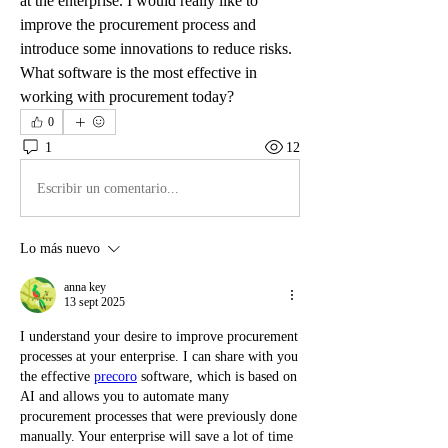
at the enterprise. I would really like to 
improve the procurement process and 
introduce some innovations to reduce risks. 
What software is the most effective in 
working with procurement today?
0
1
12
Escribir un comentario...
Lo más nuevo
anna key
13 sept 2025
I understand your desire to improve procurement 
processes at your enterprise. I can share with you 
the effective 
precoro
 software, which is based on 
AI and allows you to automate many 
procurement processes that were previously done 
manually. Your enterprise will save a lot of time 