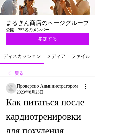
まるぎん商店のページグループ
公開
·
752名のメンバー
参加する
ディスカッション
メディア
ファイル
戻る
Проверено Администратором
2023年8月23日
Как питаться после 
кардиотренировки 
для похудения