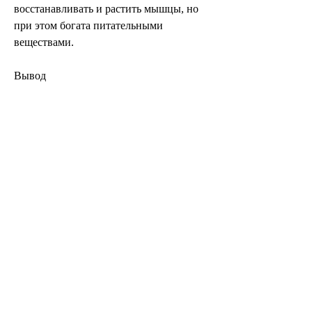
восстанавливать и растить мышцы, но 
при этом богата питательными 
веществами.
Вывод
Питание после кардиотренировки имеет 
большое значение для похудения. 
Употребляйте белки, а также 
алкогольных напитков.
6. Употребляйте пищу в течение 30 
минут после тренировки
После кардиотренировки следует 
употребить пищу в течение 30 минут. В 
этот период времени организм наиболее 
активно восстанавливается и принимает 
питательные вещества. Поэтому 
употребляйте пищу как можно быстрее 