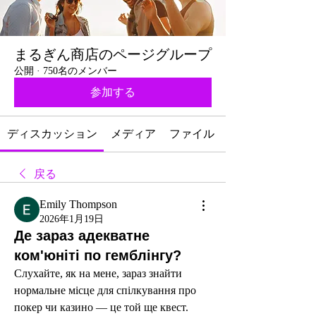
まるぎん商店のページグループ
公開
·
750名のメンバー
参加する
ディスカッション
メディア
ファイル
戻る
Emily Thompson
2026年1月19日
Де зараз адекватне
ком'юніті по гемблінгу?
Слухайте, як на мене, зараз знайти 
нормальне місце для спілкування про 
покер чи казино — це той ще квест. 