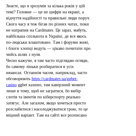
Знаєте, що я зрозумів за кілька років у цій 
темі? Головне — це не цифри на екрані, а 
відчуття надійності та правильні люди поруч. 
Свого часу я теж бігав по різних чатах, поки 
не натрапив на Cardmates. Це зараз, мабуть, 
найбільша спільнота в Україні, де все якось 
по-людськи влаштовано. Там і форуми живі, 
і блоги хлопці ведуть — цікаво почитати про 
чийсь шлях з нуля.
Чесно кажучи, я там часто підглядаю огляди, 
бо самому ліньки розбиратися в усіх 
нюансах. Останнім часом, наприклад, часто 
обговорюють 
https://cardmates.ua/ggbet-
casino
 ggbet казино, там каверзний момент 
лише в тому, щоб не загратися, бо вибір 
слотів та івентів по кіберспорту реально 
затягує. Але загалом, якщо хочеться просто 
розслабитися і насолоджуватися грою, то це 
міцний варіант. Там на сайті все розписано 
— від того, як верифікацію пройти, до 
актуальних бонусів. Можеш просто зайти, 
почитати гілки на форумі, там народ 