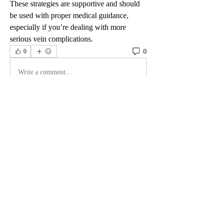
These strategies are supportive and should 
be used with proper medical guidance, 
especially if you’re dealing with more 
serious vein complications.
0
0
Write a comment...
グループについて
グループへようこそ！他のメンバーと
交流したり、最新情報を入手したり、
動画をシェアすることができます。
メンバー
David Walker
フォロー