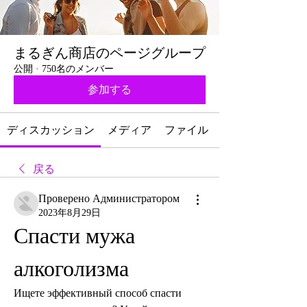
まるぎん商店のページグループ
公開
·
750名のメンバー
参加する
ディスカッション
メディア
ファイル
戻る
Проверено Администратором
2023年8月29日
Спасти мужа 
алкоголизма
Ищете эффективный способ спасти 