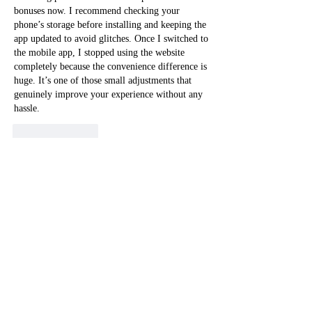
bonuses now. I recommend checking your 
phone’s storage before installing and keeping the 
app updated to avoid glitches. Once I switched to 
the mobile app, I stopped using the website 
completely because the convenience difference is 
huge. It’s one of those small adjustments that 
genuinely improve your experience without any 
hassle.
Like
Reply
Show more comments
グループについて
グループへようこそ！他のメンバーと
交流したり、最新情報を入手したり、
動画をシェアすることができます。
メンバー