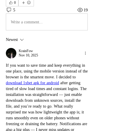
0
5
19
Write a comment...
Newest
KrainFow
Nov 10, 2025
If you want to save time and keep everything in 
one place, using the mobile version instead of the 
browser is the smartest move. I decided to 
download 1xbet apk for android
 after getting 
tired of slow load times and constant logins. The 
installation was straightforward — just enable 
downloads from unknown sources, install the 
file, and you’re ready to go. What really 
surprised me was how lightweight the app is; it 
runs smoothly even on older phones without 
freezing or draining the battery. Notifications are 
also a big plus — I never miss updates or 