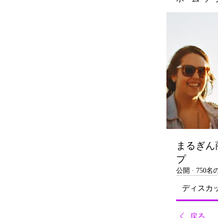
まるぎん
プ
公開
·
750
ディスカ
戻る