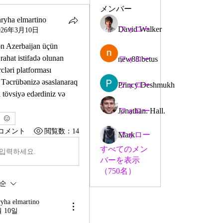
メンバー
nryha elmartino
David Walker
フォロー
026年3月10日
n Azerbaijan üçün 
 rahat istifadə olunan 
new88 betus
フォロー
ləri platforması 
 Təcrübənizə əsaslanaraq 
Princy Deshmukh
フォロー
ı tövsiyə edərdiniz və 
Jonathan. Hall.
フォロー
コメント
閲覧数：14
Mark
フォロー
すべてのメン
입력하세요.
バーを表示
（750名）
순
ryha elmartino
월 10일