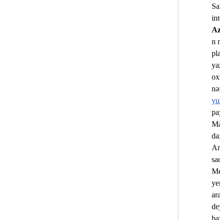
Sa
Az
n 
pl
ya
ox
nə
yu
pa
Ma
da
An
sa
Me
ye
ar
de
ba