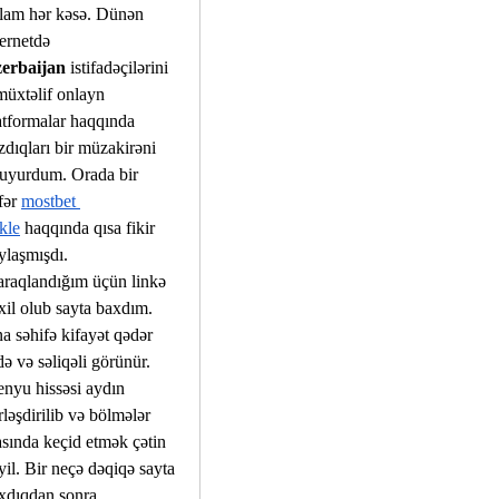
lam hər kəsə. Dünən 
internetdə 
erbaijan
 istifadəçilərini
müxtəlif onlayn 
atformalar haqqında 
zdıqları bir müzakirəni 
uyurdum. Orada bir 
fər 
mostbet 
kle
 haqqında qısa fikir 
ylaşmışdı. 
raqlandığım üçün linkə 
xil olub sayta baxdım. 
a səhifə kifayət qədər 
də və səliqəli görünür. 
nyu hissəsi aydın 
rləşdirilib və bölmələr 
asında keçid etmək çətin 
yil. Bir neçə dəqiqə sayta 
xdıqdan sonra 