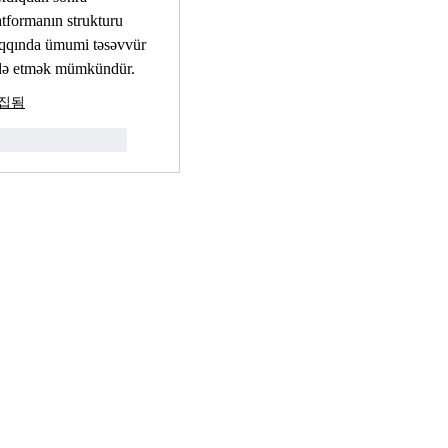
atformanın strukturu 
qqında ümumi təsəvvür 
də etmək mümkündür.
집됨
좋아요
답글