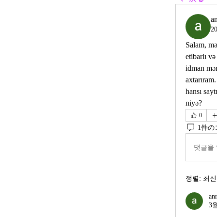
a
2
Salam, mə
etibarlı və
idman mərc
axtarıram.
hansı sayt
niyə?
0
1件の
댓글을 
정렬:
최신
an
3