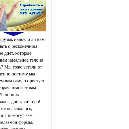
рузья, надоело ли вам 
ать о бесконечном 
е диет, которые 
ам идеальное тело за 
ь? Мы тоже устали от 
менно поэтому мы 
ем вам самую простую 
торая поможет вам 
 5 лишних 
мов - диету яичную! 
 не ослышались, 
йца помогут вам 
желаемой формы. 