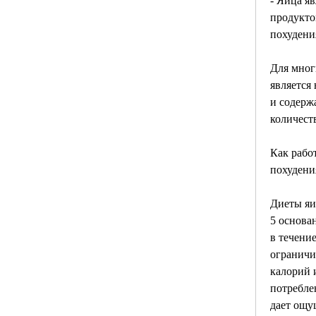
- Яйца я
продукто
похудени
Для мног
является
и содерж
количест
Как рабо
похудени
Диеты яи
5 основа
в течение
ограничи
калорий 
потреблен
дает ощу