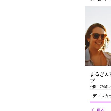
まるぎん
プ
公開
·
750
ディスカ
戻る