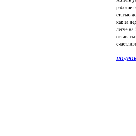
Хотите уз
работает?
статью до
как за не
легче на 5
оставатьс
счастлив
ПОДРОБ