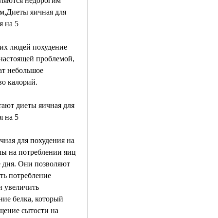
вляются недорогим 
м,Диеты яичная для 
я на 5
их людей похудение 
 настоящей проблемой, 
ат небольшое 
во калорий.
тают диеты яичная для 
я на 5
чная для похудения на 
ны на потреблении яиц 
 дня. Они позволяют 
ть потребление 
и увеличить 
ие белка, который 
щение сытости на 