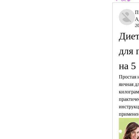
П
А
2
Диет
для 
на 5
Простая 
яичная дл
килограм
практиче
инструкц
применен