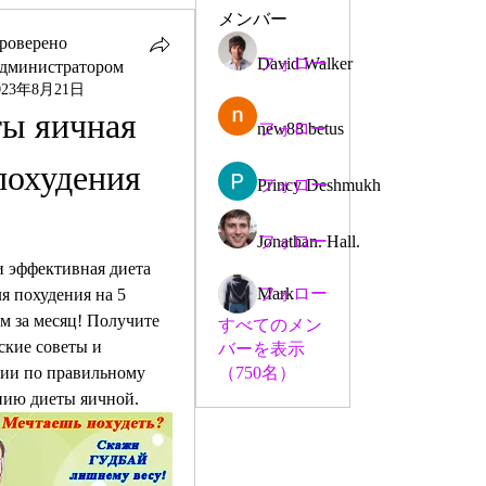
メンバー
роверено
David Walker
フォロー
дминистратором
023年8月21日
ы яичная 
new88 betus
フォロー
похудения 
Princy Deshmukh
フォロー
Jonathan. Hall.
フォロー
и эффективная диета 
Mark
フォロー
я похудения на 5 
м за месяц! Получите 
すべてのメン
ские советы и 
バーを表示
ии по правильному 
（750名）
ию диеты яичной.