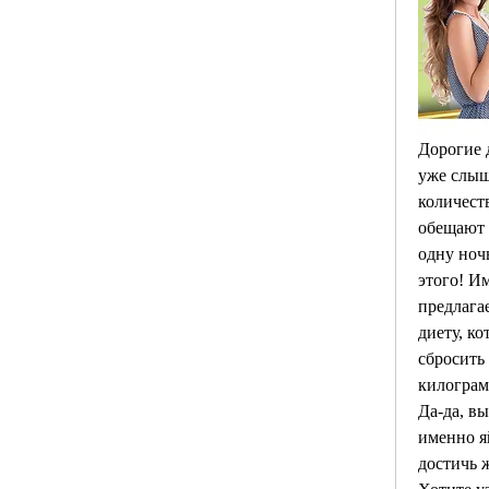
Дорогие д
уже слыш
количеств
обещают в
одну ноч
этого! И
предлага
диету, ко
сбросить
килограм
Да-да, вы
именно я
достичь 