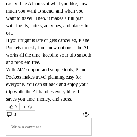
easily. The AI looks at what you like, how 
much you want to spend, and when you 
want to travel. Then, it makes a full plan 
with flights, hotels, activities, and places to 
eat.
If your flight is late or gets cancelled, Plane 
Pockets quickly finds new options. The AI 
works all the time, keeping your trip smooth 
and problem-free.
With 24/7 support and simple tools, Plane 
Pockets makes travel planning easy for 
everyone. You can sit back and enjoy your 
trip while the AI handles everything. It 
saves you time, money, and stress.
0
0
1
Write a comment...