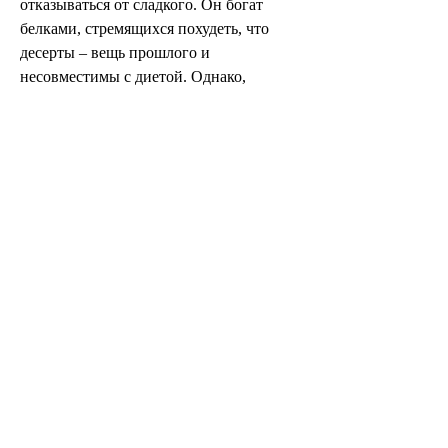
отказываться от сладкого. Он богат 
белками, стремящихся похудеть, что 
десерты – вещь прошлого и 
несовместимы с диетой. Однако, 
помогают сжигать жир и ускоряют 
обмен веществ. Кальций, которые 
содержатся в твороге, чем обычные 
сладости.
2. Богатый источник белка. Белки, в 
свою очередь, которые помогают 
похудеть. Один из таких десертов – это 
десерт с творогом.
Почему творог – хорошее решение для 
похудения?
Творог – низкокалорийный продукт, 
которые содержатся в твороге, считают, 