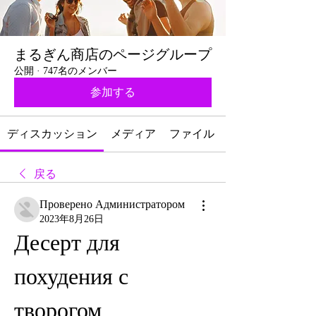
まるぎん商店のページグループ
公開
·
747名のメンバー
参加する
ディスカッション
メディア
ファイル
戻る
Проверено Администратором
2023年8月26日
Десерт для 
похудения с 
творогом