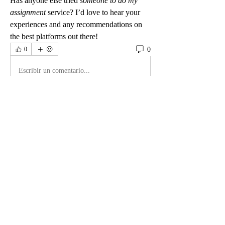
Has anyone else tried 
someone to do my 
assignment
 service? I’d love to hear your 
experiences and any recommendations on 
the best platforms out there!
0
0
Escribir un comentario...
グループについて
グループへようこそ！他のメンバーと
交流したり、最新情報を入手したり、
動画をシェアすることができます。
メンバー
David Walker
フォロー
new88 betus
フォロー