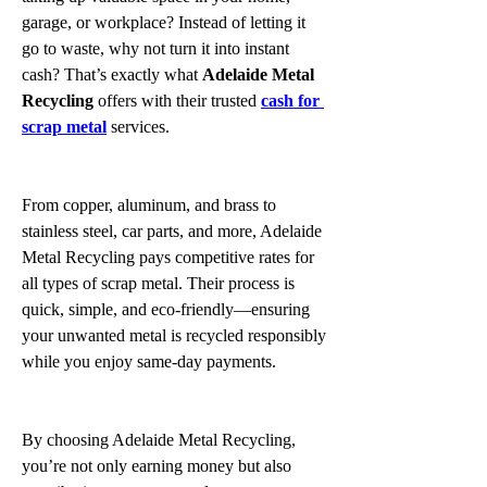
garage, or workplace? Instead of letting it 
go to waste, why not turn it into instant 
cash? That’s exactly what 
Adelaide Metal 
Recycling
 offers with their trusted 
cash for 
scrap metal
 services.
From copper, aluminum, and brass to 
stainless steel, car parts, and more, Adelaide 
Metal Recycling pays competitive rates for 
all types of scrap metal. Their process is 
quick, simple, and eco-friendly—ensuring 
your unwanted metal is recycled responsibly 
while you enjoy same-day payments.
By choosing Adelaide Metal Recycling, 
you’re not only earning money but also 