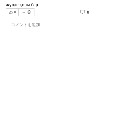
жүлде қоры бар
0
0
コメントを追加…
グループについて
グループへようこそ！他のメンバーと
交流したり、最新情報を入手したり、
動画をシェアすることができます。
メンバー
David Walker
フォロー
new88 betus
フォロー
Princy Deshmukh
フォロー