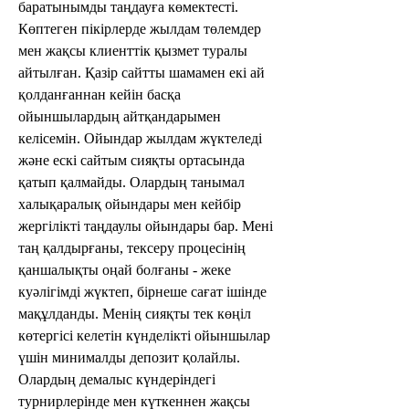
баратынымды таңдауға көмектесті. 
Көптеген пікірлерде жылдам төлемдер 
мен жақсы клиенттік қызмет туралы 
айтылған. Қазір сайтты шамамен екі ай 
қолданғаннан кейін басқа 
ойыншылардың айтқандарымен 
келісемін. Ойындар жылдам жүктеледі 
және ескі сайтым сияқты ортасында 
қатып қалмайды. Олардың танымал 
халықаралық ойындары мен кейбір 
жергілікті таңдаулы ойындары бар. Мені 
таң қалдырғаны, тексеру процесінің 
қаншалықты оңай болғаны - жеке 
куәлігімді жүктеп, бірнеше сағат ішінде 
мақұлданды. Менің сияқты тек көңіл 
көтергісі келетін күнделікті ойыншылар 
үшін минималды депозит қолайлы. 
Олардың демалыс күндеріндегі 
турнирлерінде мен күткеннен жақсы 