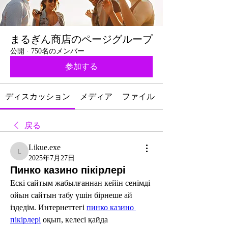
まるぎん商店のページグループ
公開
·
750名のメンバー
参加する
ディスカッション
メディア
ファイル
戻る
Likue.exe
Likue.exe
2025年7月27日
Пинко казино пікірлері
Ескі сайтым жабылғаннан кейін сенімді 
ойын сайтын табу үшін бірнеше ай 
іздедім. Интернеттегі 
пинко казино 
пікірлері
 оқып, келесі қайда 