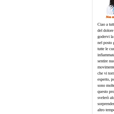
Ciao a tutt
del dolore 
godervi la 
nel posto 
tutte le cu
infiammata
sentire nu
movimento 
che vi to
esperto, po
sono molte
questo pro
svelerò al
sorprender
altro tempo