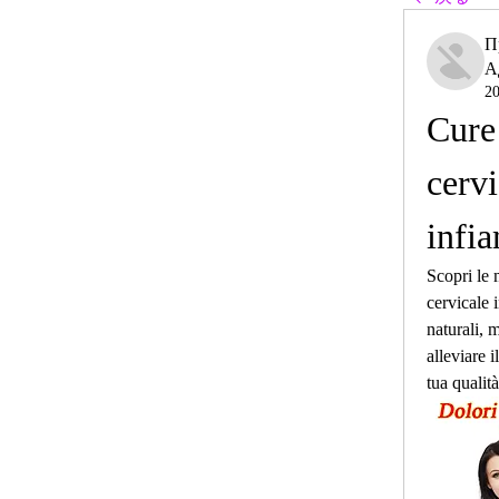
П
А
2
Cure 
cervi
infi
Scopri le m
cervicale 
naturali, m
alleviare i
tua qualità