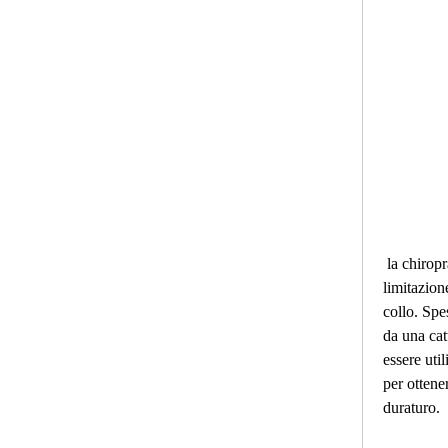
 la chiropratica, rigidità e 
limitazion
collo. Spe
da una cat
essere uti
per ottene
duraturo.