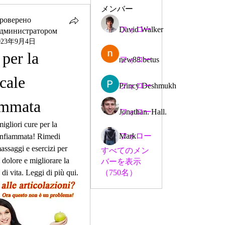
メンバー
роверено
David Walker
フォロー
дминистратором
023年9月4日
per la 
new88 betus
フォロー
cale 
Princy Deshmukh
フォロー
ammata
Jonathan. Hall.
フォロー
igliori cure per la 
Mark
フォロー
infiammata! Rimedi 
assaggi e esercizi per 
すべてのメン
l dolore e migliorare la 
バーを表示
 di vita. Leggi di più qui.
（750名）