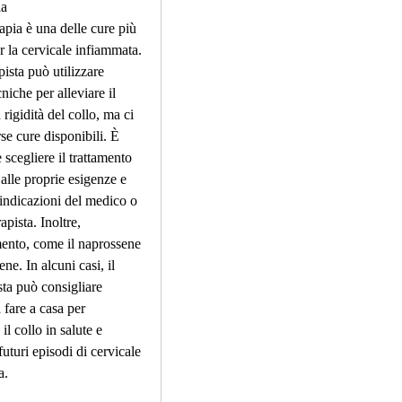
ia
apia è una delle cure più 
r la cervicale infiammata. 
apista può utilizzare 
niche per alleviare il 
 rigidità del collo, ma ci 
se cure disponibili. È 
scegliere il trattamento 
alle proprie esigenze e 
 indicazioni del medico o 
apista. Inoltre, 
ento, come il naprossene 
ene. In alcuni casi, il 
sta può consigliare 
 fare a casa per 
l collo in salute e 
uturi episodi di cervicale 
a.