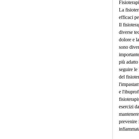
Fisioterap
La fisioter
efficaci pe
Il fisioter
diverse tec
dolore e la
sono diver
importante 
più adatto 
seguire le
del fisioter
l'impastam
e l'ibuprof
fisioterapi
esercizi da
mantenere i
prevenire f
infiammat