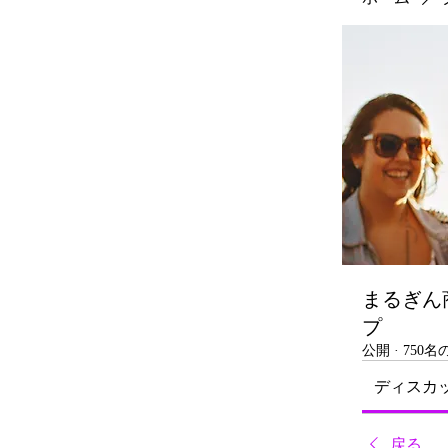
まるぎん
プ
公開
·
750
ディスカ
戻る