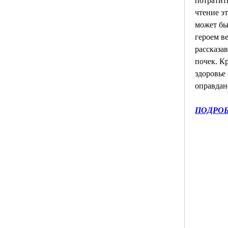
потратить
чтение эт
может быт
героем ве
рассказав
почек. Кр
здоровье 
оправдан
ПОДРОБ