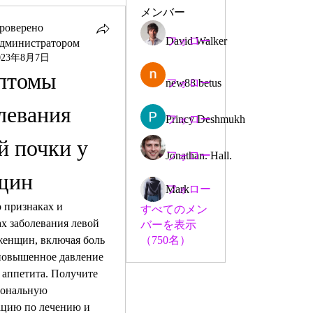
メンバー
роверено
David Walker
フォロー
дминистратором
023年8月7日
томы 
new88 betus
フォロー
левания 
Princy Deshmukh
フォロー
й почки у 
Jonathan. Hall.
フォロー
щин
Mark
フォロー
 признаках и 
すべてのメン
х заболевания левой 
バーを表示
женщин, включая боль 
（750名）
 повышенное давление 
 аппетита. Получите 
ональную 
ацию по лечению и 