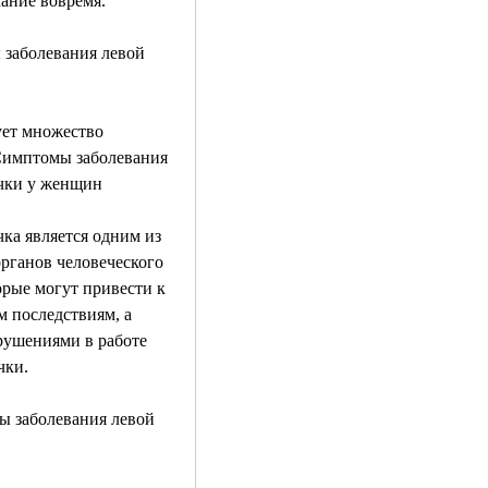
ание вовремя.
заболевания левой 
ет множество 
имптомы заболевания 
чки у женщин
ка является одним из 
рганов человеческого 
орые могут привести к 
 последствиям, а 
рушениями в работе 
чки.
 заболевания левой 