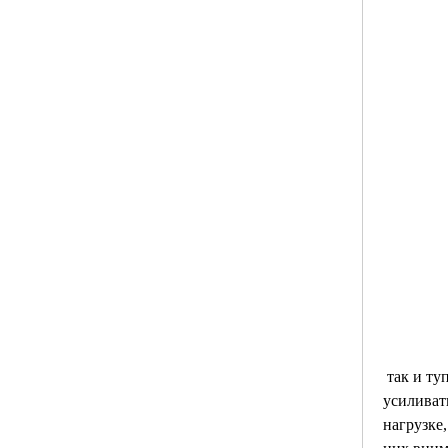
 так и тупая. Боль может 
усиливат
нагрузке,