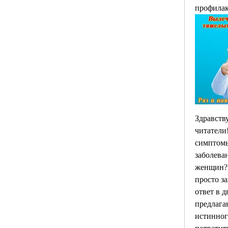
профилак
Здравству
читатели!
симптомы
заболеван
женщин? 
просто за
ответ в д
предлага
истинног