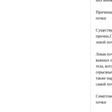
них вним
Причины 
почки
Существу
причин,С
левой по
Левая поч
важных о
тела, кот
серьезным
также на
самой по
Симптомы
почки