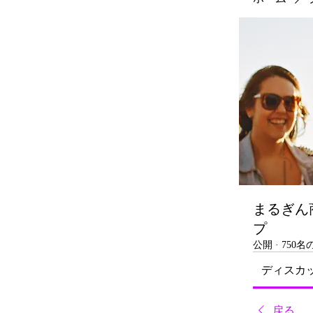
まるぎん
プ
公開
·
750
ディスカ
戻る