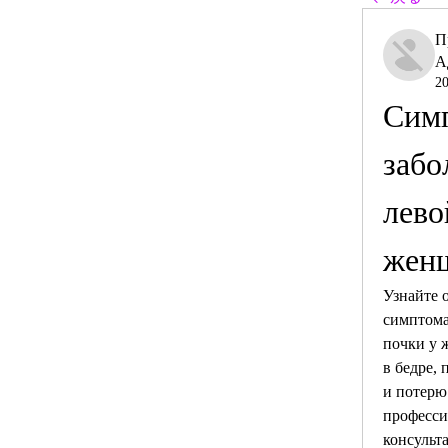
П
А
2
Симп
забо
лево
жен
Узнайте о
симптома
почки у 
в бедре,
и потерю
професси
консульт