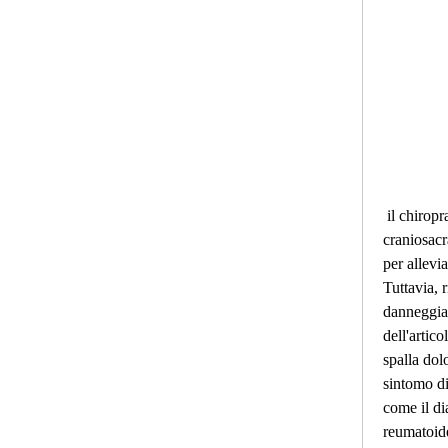
 il chiropratico o la terapia 
craniosacr
per allevia
Tuttavia, 
danneggiati
dell'artico
spalla dolo
sintomo di
come il dia
reumatoid