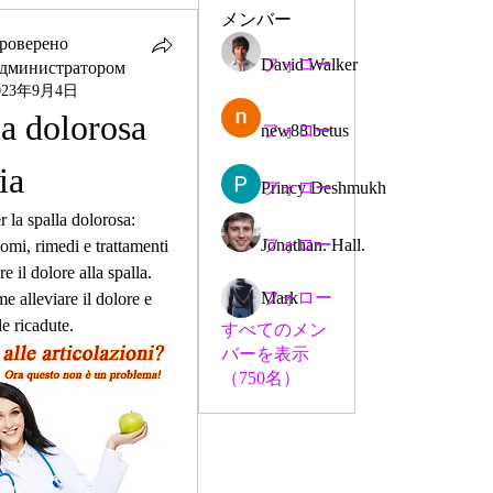
メンバー
роверено
David Walker
フォロー
дминистратором
023年9月4日
a dolorosa 
new88 betus
フォロー
ia
Princy Deshmukh
フォロー
 la spalla dolorosa: 
Jonathan. Hall.
フォロー
omi, rimedi e trattamenti 
re il dolore alla spalla. 
Mark
フォロー
e alleviare il dolore e 
le ricadute.
すべてのメン
バーを表示
（750名）