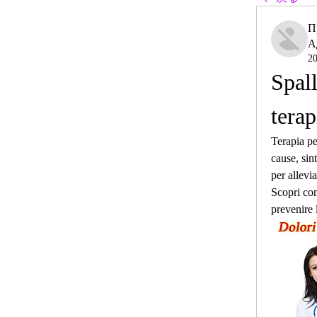
П
А
2
Spall
terap
Terapia per
cause, sint
per allevia
Scopri com
prevenire 