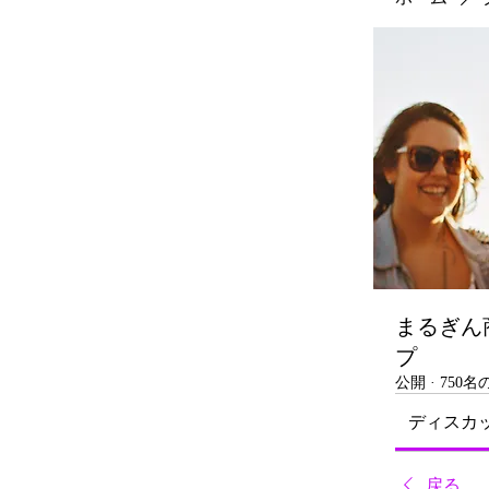
まるぎん
プ
公開
·
750
ディスカ
戻る