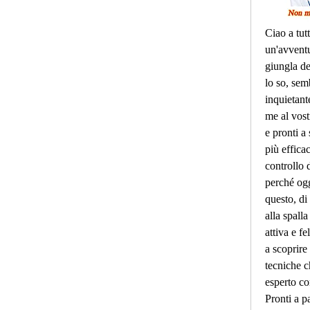
Ciao a tutt
un'avventu
giungla de
lo so, sem
inquietante
me al vostr
e pronti a 
più efficac
controllo d
perché ogg
questo, di 
alla spalla
attiva e fe
a scoprire t
tecniche c
esperto co
Pronti a pa