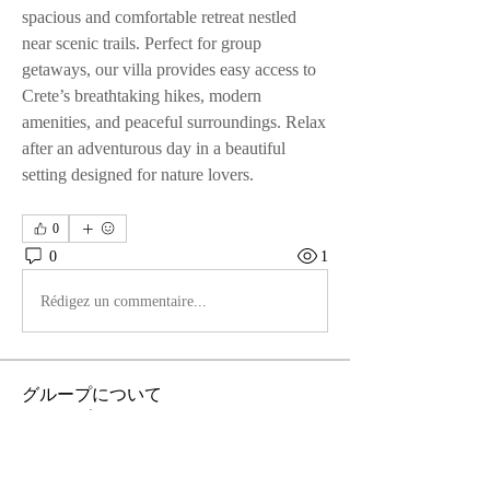
spacious and comfortable retreat nestled 
near scenic trails. Perfect for group 
getaways, our villa provides easy access to 
Crete’s breathtaking hikes, modern 
amenities, and peaceful surroundings. Relax 
after an adventurous day in a beautiful 
setting designed for nature lovers.
0
0
1
Rédigez un commentaire...
グループについて
グループへようこそ！他のメンバーと
交流したり、最新情報を入手したり、
動画をシェアすることができます。