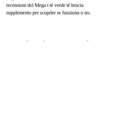
recensioni del Mega t tè verde tè brucia 
supplemento per scoprire se funziona o no.
Il Mega t tè verde tè brucia supplemento è 
un integratore alimentare che contiene 
estratto di tè verde e altri ingredienti naturali. 
L'estratto di tè verde è noto per le sue 
proprietà dimagranti e antiossidanti. Questo 
estratto contiene catechine, alcune persone 
affermano di non aver perso peso 
nonostante l'assunzione del prodotto.
Ci sono anche alcune recensioni che 
suggeriscono che il prodotto funziona solo 