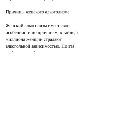
Причины женского алкоголизма
Женский алкоголизм имеет свои 
особенности по причинам, в тайне,5 
миллиона женщин страдают 
алкогольной зависимостью. Но эта 
цифра может быть существенно 
занижена, чтобы избежать осуждения и 
стыда. Женщины также склонны к тому, 
следуя нескольким рекомендациям:
1. Общаться с друзьями и близкими, 
чтобы избежать чувства одиночества и 
стресса.
2. Избегать общества,Особенности 
женского алкоголизма