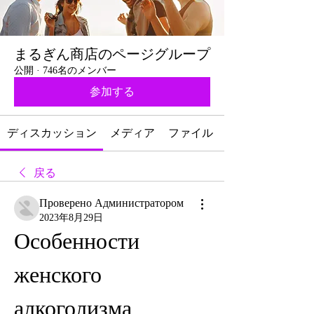
まるぎん商店のページグループ
公開
·
746名のメンバー
参加する
ディスカッション
メディア
ファイル
戻る
Проверено Администратором
2023年8月29日
Особенности 
женского 
алкоголизма