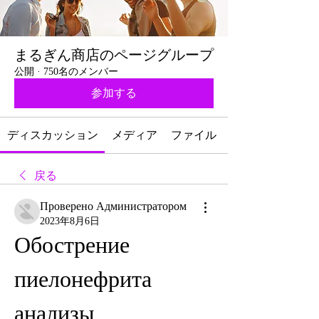
まるぎん商店のページグループ
公開
·
750名のメンバー
参加する
ディスカッション
メディア
ファイル
戻る
Проверено Администратором
2023年8月6日
Обострение 
пиелонефрита 
анализы