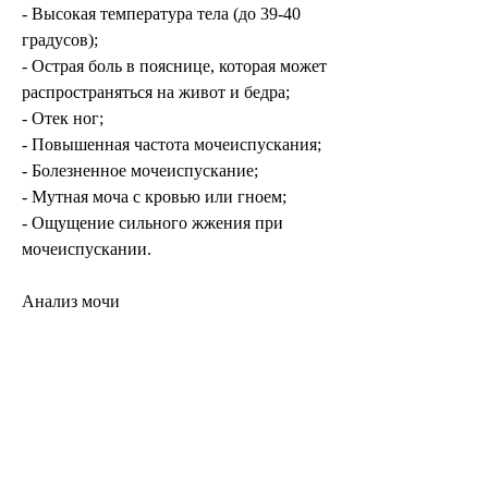
- Высокая температура тела (до 39-40 
градусов);
- Острая боль в пояснице, которая может 
распространяться на живот и бедра;
- Отек ног;
- Повышенная частота мочеиспускания;
- Болезненное мочеиспускание;
- Мутная моча с кровью или гноем;
- Ощущение сильного жжения при 
мочеиспускании.
Анализ мочи
Один из главных анализов при 
обострении пиелонефрита – это анализ 
мочи. Он позволяет определить наличие 
бактерий и других воспалительных 
процессов в мочевом тракте. Для сдачи 
анализа мочи необходимо собрать 