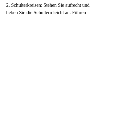
2. Schulterkreisen: Stehen Sie aufrecht und 
heben Sie die Schultern leicht an. Führen 
Sie kleine Kreisbewegungen mit den 
Schultern durch. Wiederholen Sie die 
Übung zehn Mal vorwärts und zehn Mal 
rückwärts.
3. Katzen-Camel-Übung: Gehen Sie auf alle 
Viere und krümmen Sie den Rücken nach 
oben wie eine Katze. Anschließend senken 
Sie den Rücken nach unten wie ein Kamel. 
Wiederholen Sie die Übung zehn Mal.
4. Unterarmstütze: Legen Sie sich auf den 
Bauch und stützen Sie sich auf die 
Unterarme. Heben Sie den Oberkörper an 
und halten Sie diese Position für 30 
Sekunden. Wiederholen Sie die Übung 