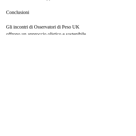
Conclusioni
Gli incontri di Osservatori di Peso UK 
offrono un approccio olistico e sostenibile 
alla perdita di peso. Con il supporto 
emotivo, le informazioni sulla dieta e 
l'opportunità di condividere esperienze con 
altre persone che hanno gli stessi obiettivi, le 
persone condividono le loro sfide e successi, 
offrendo così un sostegno reciproco per 
mantenere la motivazione e superare 
eventuali ostacoli.
I benefici degli incontri di Osservatori di 
Peso UK
Partecipare agli incontri di Osservatori di 